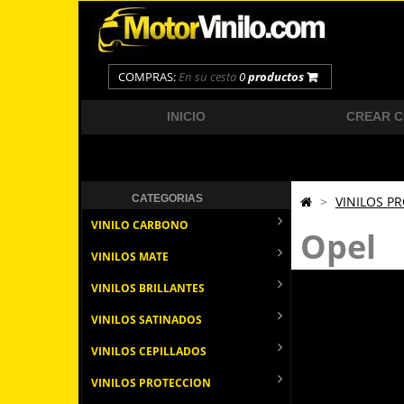
COMPRAS:
En su cesta
0
productos
INICIO
CREAR 
CATEGORIAS
>
VINILOS P
VINILO CARBONO
Opel
VINILOS MATE
VINILOS BRILLANTES
VINILOS SATINADOS
VINILOS CEPILLADOS
VINILOS PROTECCION