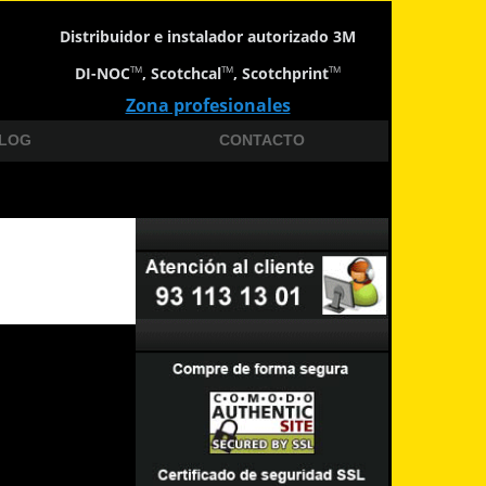
Distribuidor e instalador autorizado 3M
DI-NOC
, Scotchcal
, Scotchprint
TM
TM
TM
Zona profesionales
LOG
CONTACTO