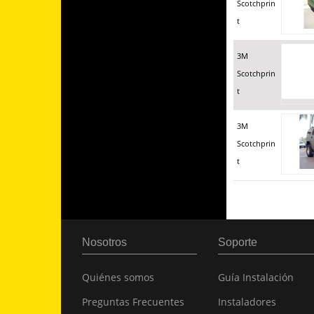
Scotchprin
t
3M
Scotchprin
t
3M
Scotchprin
t
Nosotros
Soporte
Quiénes somos
Guía Instalación
Preguntas Frecuentes
Instaladores