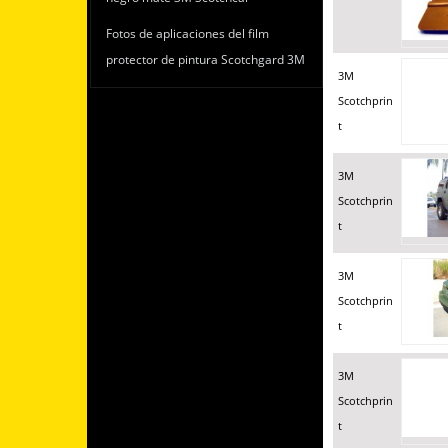
Fotos de aplicaciones del film
protector de pintura Scotchgard 3M
3M
Scotchprin
t
3M
Scotchprin
t
3M
Scotchprin
t
3M
Scotchprin
t