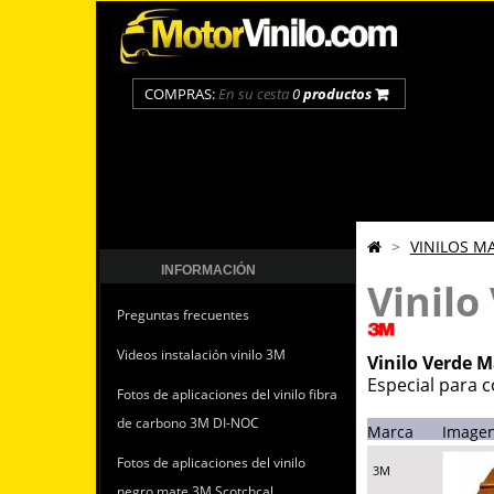
COMPRAS:
En su cesta
0
productos
>
VINILOS M
INFORMACIÓN
Vinilo
Preguntas frecuentes
Videos instalación vinilo 3M
Vinilo Verde 
Especial para c
Fotos de aplicaciones del vinilo fibra
de carbono 3M DI-NOC
Marca
Image
Fotos de aplicaciones del vinilo
3M
negro mate 3M Scotchcal