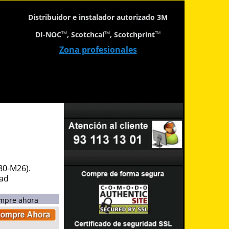
Distribuidor e instalador autorizado 3M
DI-NOC
, Scotchcal
, Scotchprint
TM
TM
TM
Zona profesionales
80-M26).
dad
mpre ahora