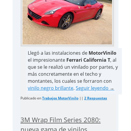
Llegó a las instalaciones de
MotorVinilo
el impresionante
Ferrari California T
, al
que se le realizó un vinilado por partes, y
más concretamente en el techo y
montantes, los cuales se forraron con
vinilo negro brillante
.
Seguir leyendo
→
Publicado en
Trabajos MotorVinilo
||
2
Respuestas
3M Wrap Film Series 2080:
nueva gama de vinilos