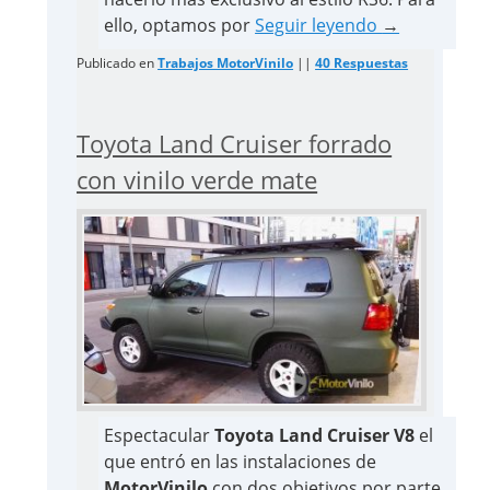
ello, optamos por
Seguir leyendo
→
Publicado en
Trabajos MotorVinilo
||
40
Respuestas
Toyota Land Cruiser forrado
con vinilo verde mate
Espectacular
Toyota Land Cruiser V8
el
que entró en las instalaciones de
MotorVinilo
con dos objetivos por parte