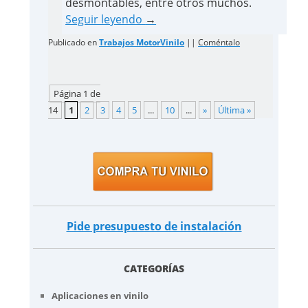
desmontables, entre otros muchos.
Seguir leyendo
→
Publicado en
Trabajos MotorVinilo
||
Coméntalo
Página 1 de
14
1
2
3
4
5
...
10
...
»
Última »
Pide presupuesto de instalación
CATEGORÍAS
Aplicaciones en vinilo