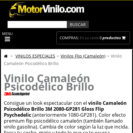
MENU
COMPRAS:
En su cesta
0
productos
>
VINILOS ESPECIALES
>
Vinilos Flip (Camaleón)
>
Vinilo
Camaleón Psicodélico Brillo
Vinilo Camaleón
Psicodélico Brillo
Consigue un look espectacular con el
vinilo Camaleón
Psicodélico Brillo 3M 2080-GP281 Gloss Flip
Psychedelic
(anteriormente 1080-GP281). Color efecto
premium flip psicodélico camaleón (también llamado
vinilo gasolina). Cambia de color según la luz que incida.
Forra tu coche, moto y todo lo que se te ocurra.