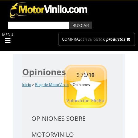
MENU
COMPRAS:
En su cesta
0
productos
Opiniones
/10
9,76
Inicio
>
Blog de MotorVinilo
> Opiniones
OPINIONES SOBRE
MOTORVINILO