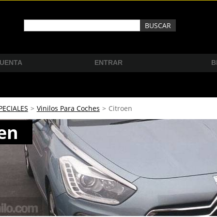
CUENTA
ENTRAR
B
PECIALES
>
Vinilos Para Coches
>
Citroen
oen