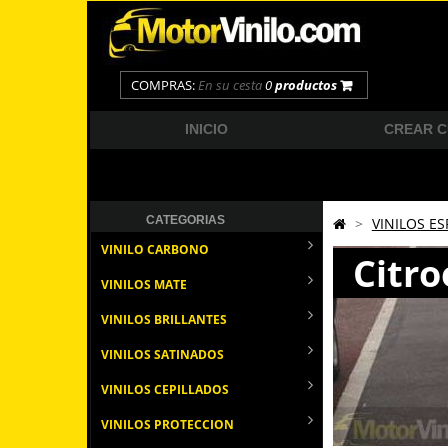
COMPRAS:
En su cesta
0
productos
INICIO
CREAR 
CATEGORIAS
>
VINILOS ES
VINILO CARBONO
Citr
VINILOS MATE
VINILOS BRILLANTES
VINILOS SATINADOS
VINILOS CEPILLADOS
VINILOS PROTECCION