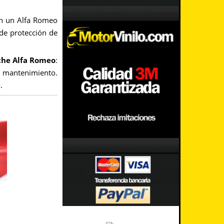
 en un Alfa Romeo
 de protección de
oche Alfa Romeo
:
 y mantenimiento.
.