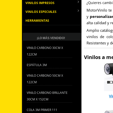
¿Quieres cambia
VINILOS IMPRESOS
MotorVinilo te
VINILOS ESPECIALES
y
personaliza
HERRAMIENTAS
alta calidad y r
Amplio catálo
vinilos de col
¡LO MÁS VENDIDO!
Resistentes y d
VINILO CARBONO 30CM X
122CM
Vinilos a m
ESPÁTULA 3M
VINILO CARBONO 50CM X
122CM
VINILO CARBONO BRILLANTE
Vi
30CM X 152CM
COLA 3M PRIMER 111