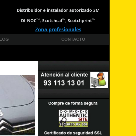
Distribuidor e instalador autorizado 3M
DI-NOC
, Scotchcal
, Scotchprint
TM
TM
TM
Zona profesionales
LOG
CONTACTO