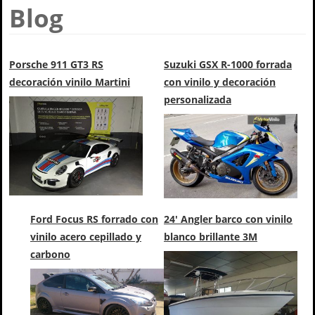
Blog
Porsche 911 GT3 RS
Suzuki GSX R-1000 forrada
decoración vinilo Martini
con vinilo y decoración
personalizada
Ford Focus RS forrado con
24' Angler barco con vinilo
vinilo acero cepillado y
blanco brillante 3M
carbono