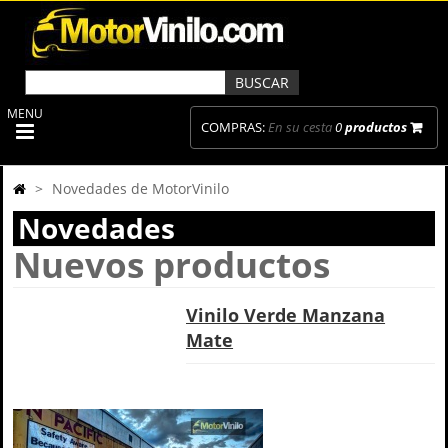
MENU
COMPRAS:
En su cesta
0
productos
>
Novedades de MotorVinilo
Novedades
Nuevos productos
Vinilo Verde Manzana
Mate