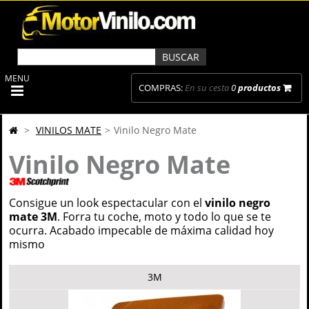
MENU
COMPRAS:
En su cesta
0
productos
>
VINILOS MATE
>
Vinilo Negro Mate
Vinilo Negro Mate
Consigue un look espectacular con el
vinilo negro
mate 3M
. Forra tu coche, moto y todo lo que se te
ocurra. Acabado impecable de máxima calidad hoy
mismo
3M