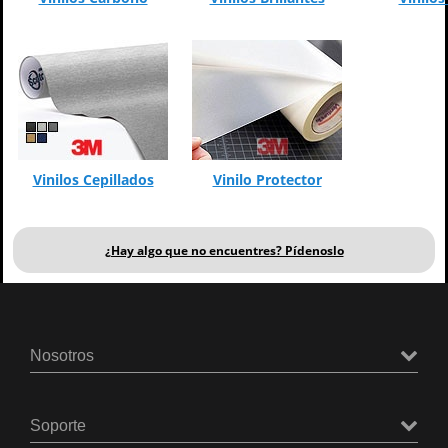
Vinilos Cepillados
Vinilo Protector
¿Hay algo que no encuentres? Pídenoslo
Nosotros
Soporte