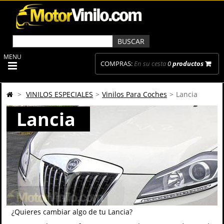
MENU
COMPRAS:
En su cesta
0
productos
>
VINILOS ESPECIALES
>
Vinilos Para Coches
>
Lancia
Lancia
¿Quieres cambiar algo de tu Lancia?