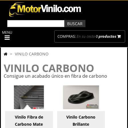
MENU
COMPRAS:
En su cesta
0
productos
>
VINILO CARBONO
VINILO CARBONO
Consigue un acabado único en fibra de carbono
Vinilo Fibra de
Vinilo Carbono
Carbono Mate
Brillante