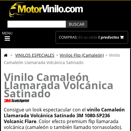
MENU
COMPRAS:
En su cesta
0
productos
>
VINILOS ESPECIALES
>
Vinilos Flip (Camaleón)
>
Vinilo
Camaleón Llamarada Volcánica Satinado
Vinilo Camaleón
Llamarada Volcánica
Satinado
Consigue un look espectacular con el
vinilo Camaleón
Llamarada Volcánica Satinado 3M 1080-SP236
Volcanic Flare
. Color efecto premium flip llamarada
volcánica (camaleón o también llamado tornasolado).