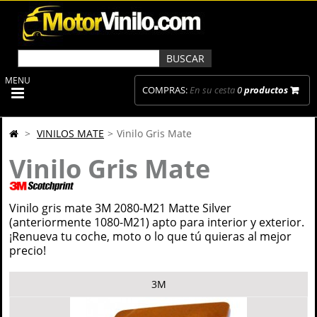
MENU
COMPRAS:
En su cesta
0
productos
>
VINILOS MATE
>
Vinilo Gris Mate
Vinilo Gris Mate
Vinilo gris mate 3M 2080-M21 Matte Silver
(anteriormente 1080-M21) apto para interior y exterior.
¡Renueva tu coche, moto o lo que tú quieras al mejor
precio!
3M