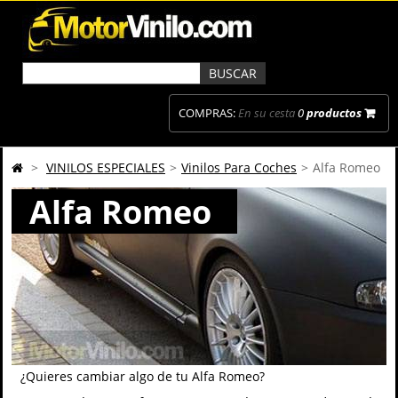
COMPRAS:
En su cesta
0
productos
>
VINILOS ESPECIALES
>
Vinilos Para Coches
>
Alfa Romeo
Alfa Romeo
¿Quieres cambiar algo de tu Alfa Romeo?