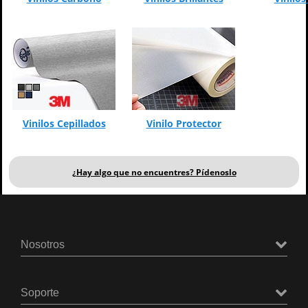
Vinilos Cepillados
Vinilo Protector
¿Hay algo que no encuentres? Pídenoslo
Nosotros
Soporte