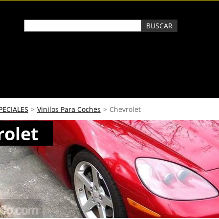
PECIALES
>
Vinilos Para Coches
>
Chevrolet
rolet