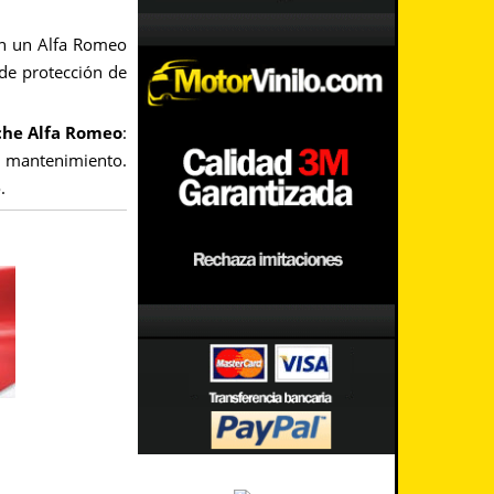
 en un Alfa Romeo
 de protección de
oche Alfa Romeo
:
 y mantenimiento.
.