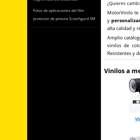
¿Quieres cambia
Fotos de aplicaciones del film
MotorVinilo te
protector de pintura Scotchgard 3M
y
personaliza
alta calidad y r
Amplio catálo
vinilos de col
Resistentes y d
Vinilos a m
Vi