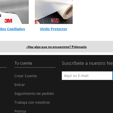
ilos Cepillados
Vinilo Protector
¿Hay algo que no encuentres? Pídenoslo
Suscríbete a nuestro Ne
Tu cuenta
Crear Cuenta
Entrar
Seguimiento de pedido
Trabaja con nosotros
Prensa