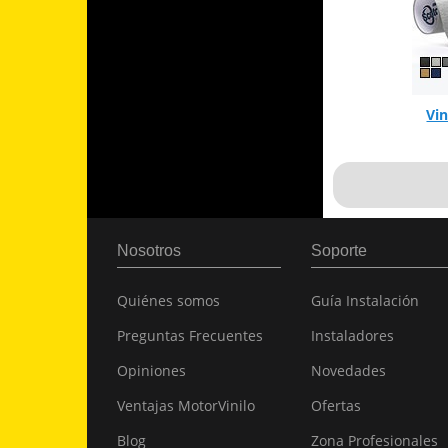
Vin
Nosotros
Soporte
Quiénes somos
Guía Instalación
Preguntas Frecuentes
Instaladores
Opiniones
Novedades
Ventajas MotorVinilo
Ofertas
Blog
Zona Profesionales