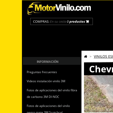
COMPRAS:
En su cesta
0
productos
>
VINILOS ES
INFORMACIÓN
Chev
Preguntas frecuentes
Videos instalación vinilo 3M
Fotos de aplicaciones del vinilo fibra
de carbono 3M DI-NOC
Fotos de aplicaciones del vinilo
negro mate 3M Scotchcal