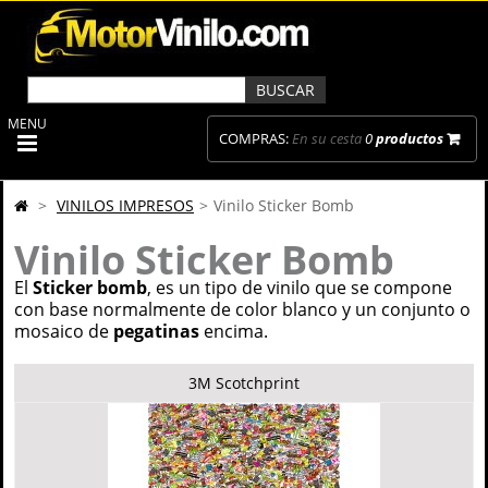
MENU
COMPRAS:
En su cesta
0
productos
>
VINILOS IMPRESOS
>
Vinilo Sticker Bomb
Vinilo Sticker Bomb
El
Sticker bomb
, es un tipo de vinilo que se compone
con base normalmente de color blanco y un conjunto o
mosaico de
pegatinas
encima.
3M Scotchprint