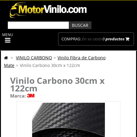
MENU
COMPRAS:
En su cesta
0
productos
>
VINILO CARBONO
>
Vinilo Fibra de Carbono
Mate
>
Vinilo Carbono 30cm x 122cm
Vinilo Carbono 30cm x
122cm
Marca: