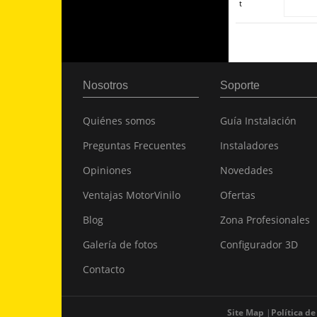
t
Nosotros
Soporte
Quiénes somos
Guía Instalación
Preguntas Frecuentes
Instaladores
Opiniones
Novedades
Ventajas MotorVinilo
Ofertas
Blog
Zona Profesionales
Galería de fotos
Configurador 3D
Contacto
Site Map
Política de