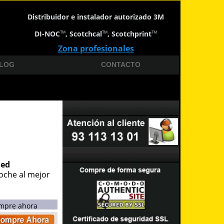
Distribuidor e instalador autorizado 3M
DI-NOC
, Scotchcal
, Scotchprint
TM
TM
TM
Zona profesionales
LOG
CONTACTO
hed
coche al mejor
mpre ahora