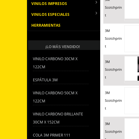
VINILOS IMPRESOS
Scotchprin
VINILOS ESPECIALES
t
HERRAMIENTAS
3M
Scotchprin
t
¡LO MÁS VENDIDO!
VINILO CARBONO 30CM X
3M
122CM
Scotchprin
t
ESPÁTULA 3M
VINILO CARBONO 50CM X
3M
Scotchprin
122CM
t
VINILO CARBONO BRILLANTE
30CM X 152CM
3M
Scotchprin
COLA 3M PRIMER 111