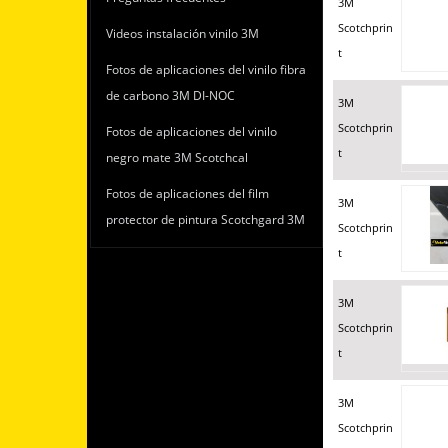
3M
Scotchprin
Videos instalación vinilo 3M
t
Fotos de aplicaciones del vinilo fibra
de carbono 3M DI-NOC
3M
Scotchprin
Fotos de aplicaciones del vinilo
t
negro mate 3M Scotchcal
Fotos de aplicaciones del film
3M
protector de pintura Scotchgard 3M
Scotchprin
t
3M
Scotchprin
t
3M
Scotchprin