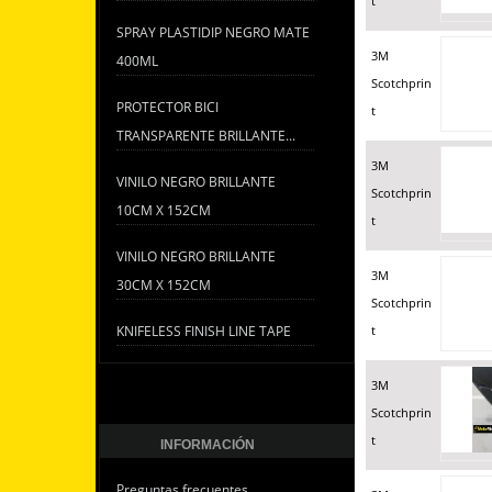
t
SPRAY PLASTIDIP NEGRO MATE
3M
400ML
Scotchprin
PROTECTOR BICI
t
TRANSPARENTE BRILLANTE...
3M
VINILO NEGRO BRILLANTE
Scotchprin
10CM X 152CM
t
VINILO NEGRO BRILLANTE
3M
30CM X 152CM
Scotchprin
KNIFELESS FINISH LINE TAPE
t
3M
Scotchprin
t
INFORMACIÓN
Preguntas frecuentes