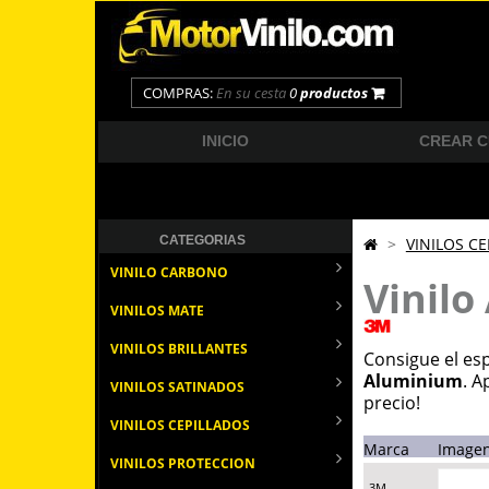
COMPRAS:
En su cesta
0
productos
INICIO
CREAR 
CATEGORIAS
>
VINILOS C
VINILO CARBONO
Vinilo
VINILOS MATE
VINILOS BRILLANTES
Consigue el es
Aluminium
. A
VINILOS SATINADOS
precio!
VINILOS CEPILLADOS
Marca
Image
VINILOS PROTECCION
3M