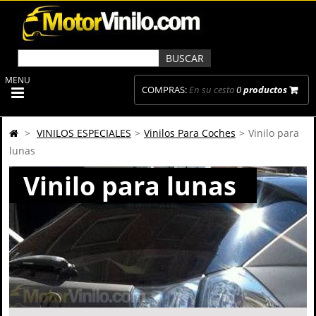
MENU
COMPRAS:
En su cesta
0
productos
>
VINILOS ESPECIALES
>
Vinilos Para Coches
>
Vinilo para
lunas
Vinilo para lunas