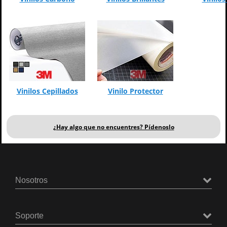
Vinilos Cepillados
Vinilo Protector
¿Hay algo que no encuentres? Pídenoslo
Nosotros
Soporte