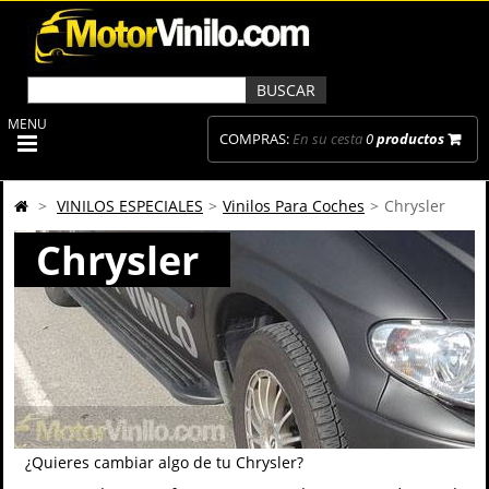
MENU
COMPRAS:
En su cesta
0
productos
>
VINILOS ESPECIALES
>
Vinilos Para Coches
>
Chrysler
Chrysler
¿Quieres cambiar algo de tu Chrysler?