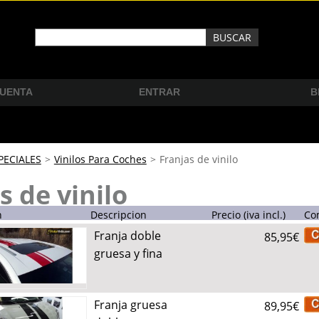
CUENTA
ENTRAR
B
PECIALES
>
Vinilos Para Coches
>
Franjas de vinilo
s de vinilo
n
Descripcion
Precio (iva incl.)
Co
Franja doble
85,95€
gruesa y fina
Franja gruesa
89,95€