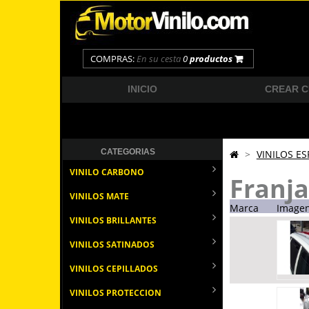
COMPRAS:
En su cesta
0
productos
INICIO
CREAR 
CATEGORIAS
>
VINILOS ES
VINILO CARBONO
Franja
VINILOS MATE
Marca
Image
VINILOS BRILLANTES
VINILOS SATINADOS
VINILOS CEPILLADOS
VINILOS PROTECCION