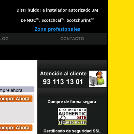
Distribuidor e instalador autorizado 3M
DI-NOC
, Scotchcal
, Scotchprint
TM
TM
TM
Zona profesionales
LOG
CONTACTO
mpre ahora