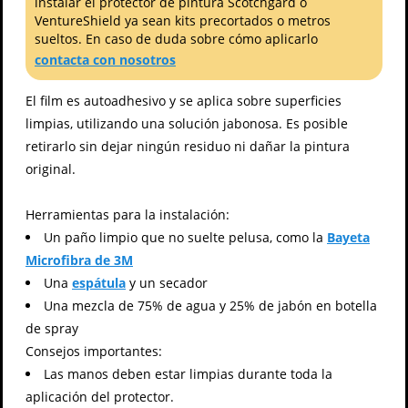
instalar el protector de pintura Scotchgard o
VentureShield ya sean kits precortados o metros
sueltos. En caso de duda sobre cómo aplicarlo
contacta con nosotros
El film es autoadhesivo y se aplica sobre superficies
limpias, utilizando una solución jabonosa. Es posible
retirarlo sin dejar ningún residuo ni dañar la pintura
original.
Herramientas para la instalación:
Un paño limpio que no suelte pelusa, como la
Bayeta
Microfibra de 3M
Una
espátula
y un secador
Una mezcla de 75% de agua y 25% de jabón en botella
de spray
Consejos importantes:
Las manos deben estar limpias durante toda la
aplicación del protector.