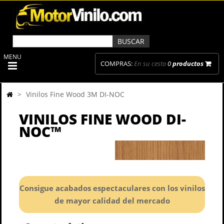
MENU
COMPRAS:
En su cesta
0
productos
>
Vinilos Fine Wood 3M DI-NOC
VINILOS FINE WOOD DI-
NOC™
Consigue acabados espectaculares con los vinilos
de mayor calidad del mercado