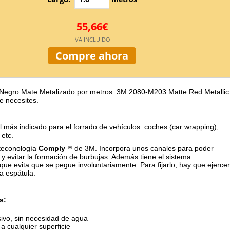
55,66€
IVA INCLUIDO
Compre ahora
 Negro Mate Metalizado por metros. 3M 2080-M203 Matte Red Metallic
e necesites.
el más indicado para el forrado de vehículos: coches (car wrapping),
 etc.
teconología
Comply
™ de 3M. Incorpora unos canales para poder
 y evitar la formación de burbujas. Además tiene el sistema
que evita que se pegue involuntariamente. Para fijarlo, hay que ejercer
a espátula.
s:
ivo, sin necesidad de agua
a cualquier superficie