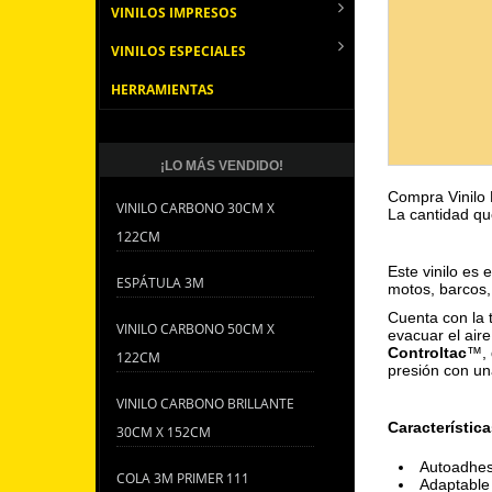
VINILOS IMPRESOS
VINILOS ESPECIALES
HERRAMIENTAS
¡LO MÁS VENDIDO!
Compra Vinilo
VINILO CARBONO 30CM X
La cantidad qu
122CM
Este vinilo es 
ESPÁTULA 3M
motos, barcos,
Cuenta con la 
VINILO CARBONO 50CM X
evacuar el aire
Controltac
™, 
122CM
presión con un
VINILO CARBONO BRILLANTE
Característica
30CM X 152CM
Autoadhes
COLA 3M PRIMER 111
Adaptable 