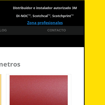
Distribuidor e instalador autorizado 3M
DI-NOC
, Scotchcal
, Scotchprint
TM
TM
TM
Zona profesionales
LOG
CONTACTO
metros