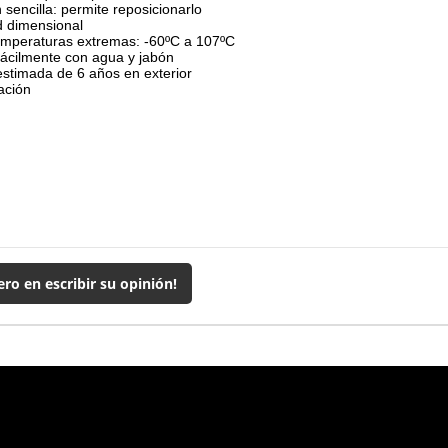
n sencilla: permite reposicionarlo
d dimensional
emperaturas extremas: -60ºC a 107ºC
fácilmente con agua y jabón
stimada de 6 años en exterior
cación
ero en escribir su opinión!