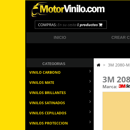
COMPRAS:
En su cesta
0
productos
INICIO
CREAR 
CATEGORIAS
>
3M 2080-M2
VINILO CARBONO
3M 208
VINILOS MATE
Marca:
VINILOS BRILLANTES
VINILOS SATINADOS
VINILOS CEPILLADOS
VINILOS PROTECCION