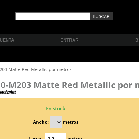
CUENTA
ENTRAR
B
03 Matte Red Metallic por metros
0-M203 Matte Red Metallic por 
En stock
Ancho:
metros
Largo:
metros