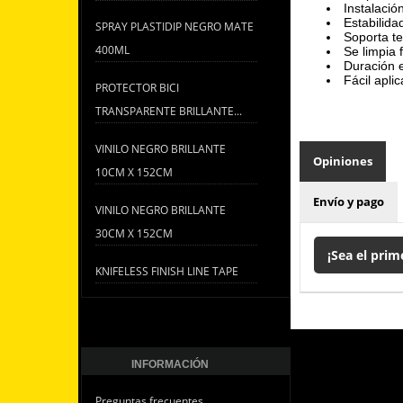
Instalació
Estabilida
SPRAY PLASTIDIP NEGRO MATE
Soporta t
400ML
Se limpia 
Duración e
Fácil apli
PROTECTOR BICI
TRANSPARENTE BRILLANTE...
VINILO NEGRO BRILLANTE
Opiniones
10CM X 152CM
Envío y pago
VINILO NEGRO BRILLANTE
30CM X 152CM
¡Sea el prim
KNIFELESS FINISH LINE TAPE
INFORMACIÓN
Preguntas frecuentes