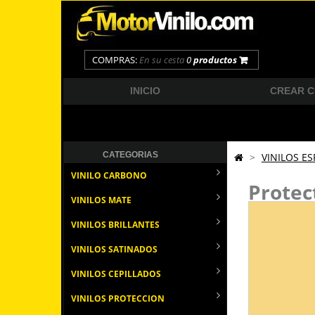
COMPRAS:
En su cesta
0
productos
INICIO
CREAR 
CATEGORIAS
>
VINILOS ES
VINILO CARBONO
Protec
VINILOS MATE
VINILOS BRILLANTES
VINILOS SATINADOS
VINILOS CEPILLADOS
VINILOS PROTECCION