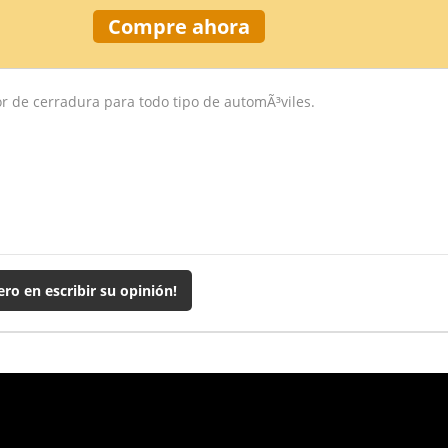
Compre ahora
or de cerradura para todo tipo de automÃ³viles.
ero en escribir su opinión!