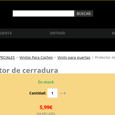
CUENTA
ENTRAR
B
PECIALES
>
Vinilos Para Coches
>
Vinilo para puertas
>
Protector d
tor de cerradura
En stock
Cantidad:
5,99€
IVA INCLUIDO