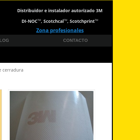
Distribuidor e instalador autorizado 3M
DI-NOC
, Scotchcal
, Scotchprint
TM
TM
TM
Zona profesionales
LOG
CONTACTO
e cerradura