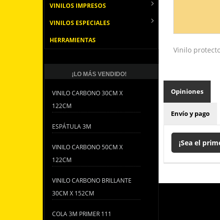
VINILOS IMPRESOS
VINILOS ESPECIALES
HERRAMIENTAS
Vinilo protect
¡LO MÁS VENDIDO!
Opiniones
VINILO CARBONO 30CM X
122CM
Envío y pago
ESPÁTULA 3M
¡Sea el prim
VINILO CARBONO 50CM X
122CM
VINILO CARBONO BRILLANTE
30CM X 152CM
COLA 3M PRIMER 111