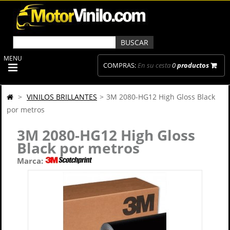
MENU
COMPRAS:
En su cesta
0
productos
>
VINILOS BRILLANTES
>
3M 2080-HG12 High Gloss Black
por metros
3M 2080-HG12 High Gloss
Black por metros
Marca: