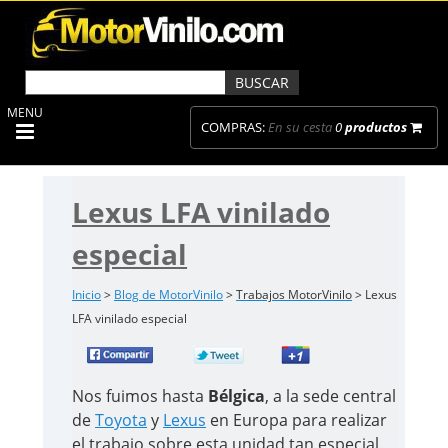
MENU
COMPRAS:
En su cesta
0
productos
Lexus LFA vinilado
especial
Inicio
>
Blog de MotorVinilo
>
Trabajos MotorVinilo
> Lexus
LFA vinilado especial
Nos fuimos hasta
Bélgica
, a la sede central
de
Toyota
y
Lexus
en Europa para realizar
el trabajo sobre esta unidad tan especial
.