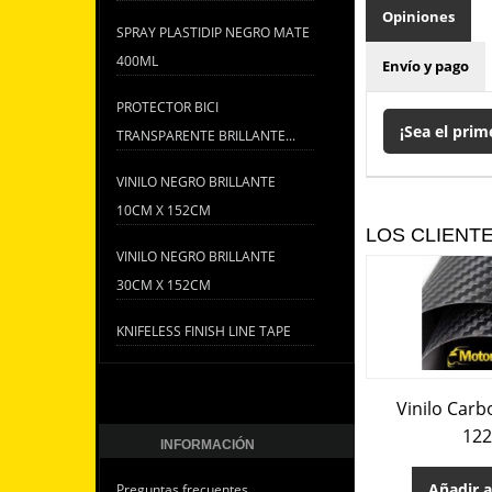
Opiniones
SPRAY PLASTIDIP NEGRO MATE
400ML
Envío y pago
PROTECTOR BICI
¡Sea el prim
TRANSPARENTE BRILLANTE...
VINILO NEGRO BRILLANTE
10CM X 152CM
LOS CLIENT
VINILO NEGRO BRILLANTE
30CM X 152CM
KNIFELESS FINISH LINE TAPE
Vinilo Car
12
INFORMACIÓN
Añadir a
Preguntas frecuentes