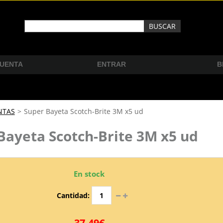
CUENTA
ENTRAR
B
NTAS
>
Super Bayeta Scotch-Brite 3M x5 ud
Bayeta Scotch-Brite 3M x5 ud
En stock
Cantidad:
37,49€