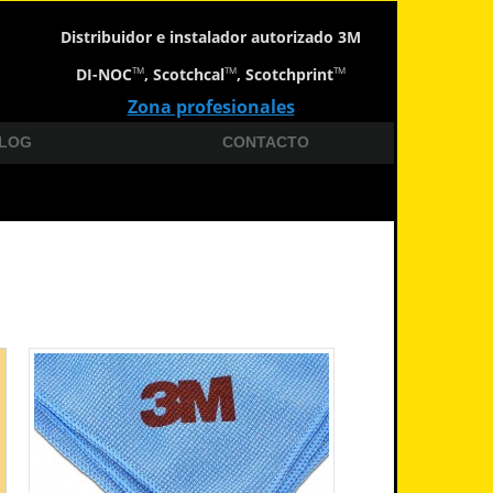
Distribuidor e instalador autorizado 3M
DI-NOC
, Scotchcal
, Scotchprint
TM
TM
TM
Zona profesionales
LOG
CONTACTO