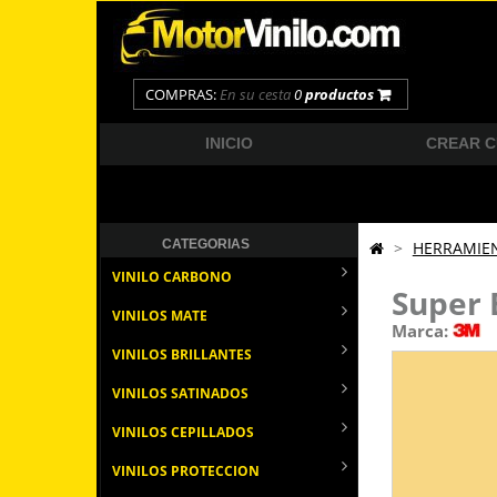
COMPRAS:
En su cesta
0
productos
INICIO
CREAR 
CATEGORIAS
>
HERRAMIE
VINILO CARBONO
Super 
VINILOS MATE
Marca:
VINILOS BRILLANTES
VINILOS SATINADOS
VINILOS CEPILLADOS
VINILOS PROTECCION