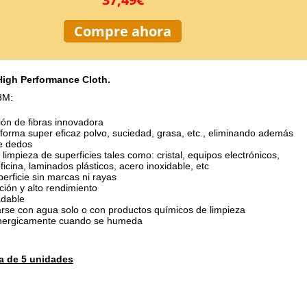
Compre ahora
High Performance Cloth.
3M:
ón de fibras innovadora
forma super eficaz polvo, suciedad, grasa, etc., eliminando además
e dedos
a limpieza de superficies tales como: cristal, equipos electrónicos,
icina, laminados plásticos, acero inoxidable, etc
perficie sin marcas ni rayas
ión y alto rendimiento
adable
rse con agua solo o con productos químicos de limpieza
energicamente cuando se humeda
a de 5 unidades