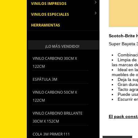
VINILOS IMPRESOS
VINILOS ESPECIALES
HERRAMIENTAS
Scotch-Brite 
Super Bayeta 
¡LO MÁS VENDIDO!
Combinaci
VINILO CARBONO 30CM X
Limpia de 
las marcas d
122CM
Ideal en l
muebles de of
ESPÁTULA 3M
Deja la su
Gran durac
Tacto agr
VINILO CARBONO 50CM X
Puede usa
Escurrir 
122CM
VINILO CARBONO BRILLANTE
El pack const
30CM X 152CM
COLA 3M PRIMER 111