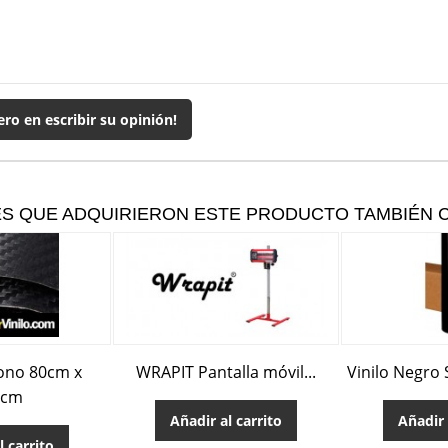
ero en escribir su opinión!
ES QUE ADQUIRIERON ESTE PRODUCTO TAMBIÉN
bono 80cm x
WRAPIT Pantalla móvil...
Vinilo Negro 
2cm
Añadir al carrito
Añadir 
l carrito