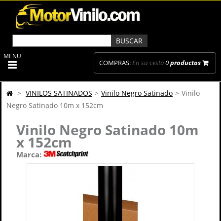
MENU
COMPRAS:
En su cesta
0
productos
>
VINILOS SATINADOS
>
Vinilo Negro Satinado
>
Vinilo
Negro Satinado 10m x 152cm
Vinilo Negro Satinado 10m
x 152cm
Marca: