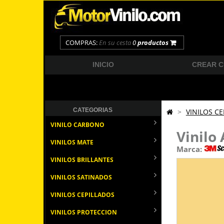
COMPRAS:
En su cesta
0
productos
INICIO
CREAR 
CATEGORIAS
>
VINILOS C
VINILO CARBONO
Vinilo
VINILOS MATE
Marca:
VINILOS BRILLANTES
VINILOS SATINADOS
VINILOS CEPILLADOS
VINILOS PROTECCION