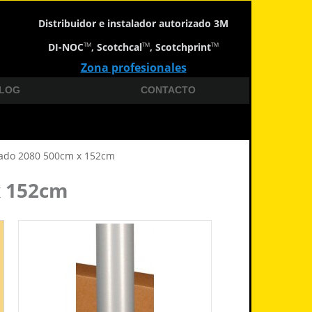
Distribuidor e instalador autorizado 3M
DI-NOC
, Scotchcal
, Scotchprint
TM
TM
TM
Zona profesionales
LOG
CONTACTO
llado 2080 500cm x 152cm
x 152cm