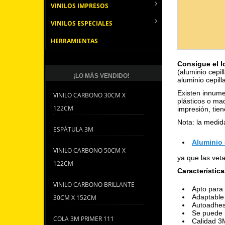
VINILOS IMPRESOS
VINILOS ESPECIALES
HERRAMIENTAS
Consigue el l
(aluminio cepil
¡LO MÁS VENDIDO!
aluminio cepill
Existen innumer
VINILO CARBONO 30CM X
plásticos o ma
122CM
impresión, tie
Nota: la medid
ESPÁTULA 3M
Aluminio 
VINILO CARBONO 50CM X
ya que las veta
122CM
Característica
VINILO CARBONO BRILLANTE
Apto para 
Adaptable 
30CM X 152CM
Autoadhes
Se puede r
COLA 3M PRIMER 111
Calidad 3