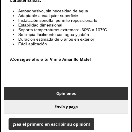
Características:
Autoadhesivo, sin necesidad de agua
Adaptable a cualquier superficie
Instalación sencilla: permite reposicionarlo
Estabilidad dimensional
Soporta temperaturas extremas: -60ºC a 107ºC
Se limpia fácilmente con agua y jabón
Duración estimada de 6 años en exterior
Fácil aplicación
¡Consigue ahora tu Vinilo Amarillo Mate!
Opiniones
Envío y pago
¡Sea el primero en escribir su opinión!