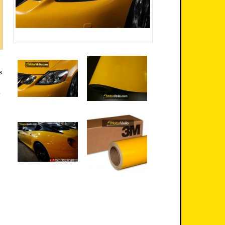
.
s
o