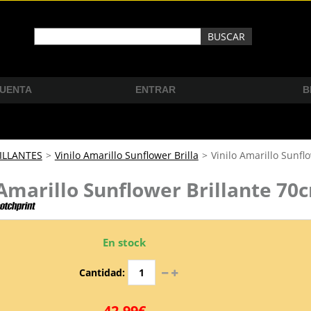
CUENTA
ENTRAR
B
ILLANTES
>
Vinilo Amarillo Sunflower Brilla
>
Vinilo Amarillo Sunfl
 Amarillo Sunflower Brillante 7
En stock
Cantidad:
42,99€