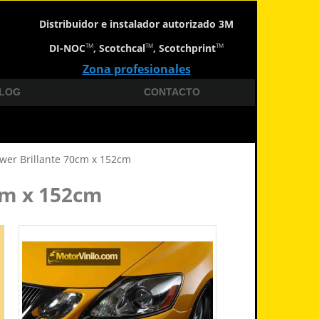
Distribuidor e instalador autorizado 3M
DI-NOC
, Scotchcal
, Scotchprint
TM
TM
TM
Zona profesionales
LOG
CONTACTO
ower Brillante 70cm x 152cm
0cm x 152cm