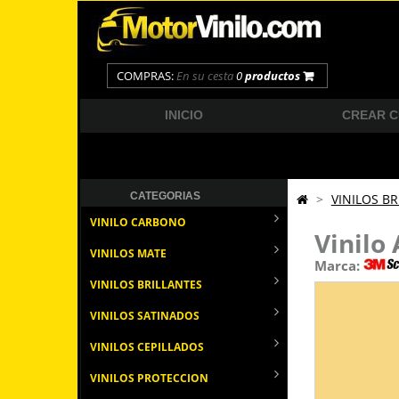
COMPRAS:
En su cesta
0
productos
INICIO
CREAR 
CATEGORIAS
>
VINILOS BR
VINILO CARBONO
Vinilo
VINILOS MATE
Marca:
VINILOS BRILLANTES
VINILOS SATINADOS
VINILOS CEPILLADOS
VINILOS PROTECCION