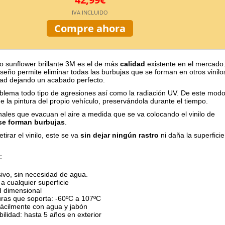
IVA INCLUIDO
Compre ahora
llo sunflower brillante 3M es el de más
calidad
existente en el mercado
iseño permite eliminar todas las burbujas que se forman en otros vinilo
ad dejando un acabado perfecto.
oblema todo tipo de agresiones así como la radiación UV. De este mod
e la pintura del propio vehículo, preservándola durante el tiempo.
ales que evacuan el aire a medida que se va colocando el vinilo de
se forman burbujas
.
etirar el vinilo, este se va
sin dejar ningún rastro
ni daña la superficie
:
ivo, sin necesidad de agua.
a cualquier superficie
d dimensional
ras que soporta: -60ºC a 107ºC
fácilmente con agua y jabón
ilidad: hasta 5 años en exterior