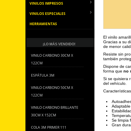
VINILOS IMPRESOS
VINILOS ESPECIALES
HERRAMIENTAS
El vinilo amari
Gracias a su d
¡LO MÁS VENDIDO!
de menor calid
Resiste sin pr
VINILO CARBONO 30CM X
también proteg
122CM
Dispone de can
forma que
no 
ESPÁTULA 3M
Si se quisiera r
del vehículo.
VINILO CARBONO 50CM X
Características
122CM
Autoadhes
Adaptable 
VINILO CARBONO BRILLANTE
Estabilida
30CM X 152CM
Temperatu
Se limpia 
Gran durab
COLA 3M PRIMER 111