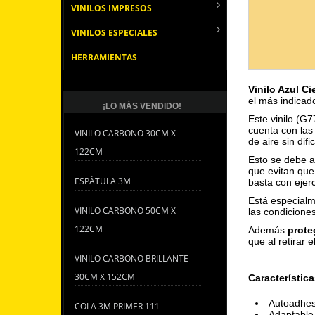
VINILOS IMPRESOS
VINILOS ESPECIALES
HERRAMIENTAS
Vinilo Azul Ci
el más indicado
¡LO MÁS VENDIDO!
Este vinilo (G7
cuenta con las
VINILO CARBONO 30CM X
de aire sin difi
122CM
Esto se debe a
que evitan que 
ESPÁTULA 3M
basta con ejer
Está especialm
VINILO CARBONO 50CM X
las condicione
122CM
Además
prote
que al retirar 
VINILO CARBONO BRILLANTE
30CM X 152CM
Característica
Autoadhes
COLA 3M PRIMER 111
Adaptable 