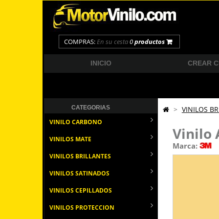
COMPRAS:
En su cesta
0
productos
INICIO
CREAR 
CATEGORIAS
>
VINILOS BR
VINILO CARBONO
Vinilo
VINILOS MATE
Marca:
VINILOS BRILLANTES
VINILOS SATINADOS
VINILOS CEPILLADOS
VINILOS PROTECCION