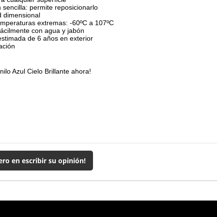
n sencilla: permite reposicionarlo
d dimensional
emperaturas extremas: -60ºC a 107ºC
fácilmente con agua y jabón
stimada de 6 años en exterior
cación
nilo Azul Cielo Brillante ahora!
ero en escribir su opinión!