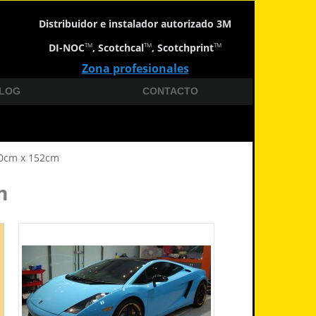
Distribuidor e instalador autorizado 3M
DI-NOC
, Scotchcal
, Scotchprint
TM
TM
TM
Zona profesionales
LOG
CONTACTO
 80cm x 152cm
m