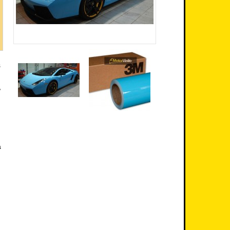
s
,
a