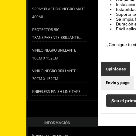
Instalació
SPRAY PLASTIDIP NEGRO MATE
Estabilida
Soporta t
400ML
Se limpia 
Duración e
Fácil apli
PROTECTOR BICI
TRANSPARENTE BRILLANTE...
¡Consigue tu vi
VINILO NEGRO BRILLANTE
10CM X 152CM
Opiniones
VINILO NEGRO BRILLANTE
30CM X 152CM
Envío y pago
KNIFELESS FINISH LINE TAPE
¡Sea el prim
INFORMACIÓN
Preguntas frecuentes