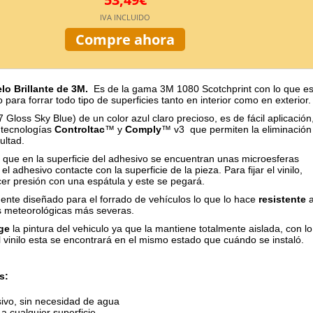
IVA INCLUIDO
Compre ahora
elo Brillante de 3M.
Es de la gama 3M 1080 Scotchprint con lo que e
 para forrar todo tipo de superficies tanto en interior como en exterior.
7 Gloss Sky Blue) de un color azul claro precioso, es de fácil aplicación
 tecnologías
Controltac
™ y
Comply
™ v3 que permiten la eliminación
cultad.
 que en la superficie del adhesivo se encuentran unas microesferas
el adhesivo contacte con la superficie de la pieza. Para fijar el vinilo,
cer presión con una espátula y este se pegará.
ente diseñado para el forrado de vehículos lo que lo hace
resistente
s meteorológicas más severas.
ge
la pintura del vehiculo ya que la mantiene totalmente aislada, con lo
el vinilo esta se encontrará en el mismo estado que cuándo se instaló.
s:
ivo, sin necesidad de agua
a cualquier superficie