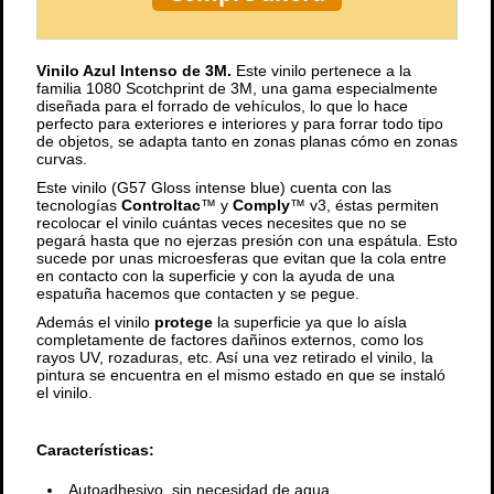
Vinilo Azul Intenso de 3M.
Este vinilo pertenece a la
familia 1080 Scotchprint de 3M, una gama especialmente
diseñada para el forrado de vehículos, lo que lo hace
perfecto para exteriores e interiores y para forrar todo tipo
de objetos, se adapta tanto en zonas planas cómo en zonas
curvas.
Este vinilo (G57 Gloss intense blue) cuenta con las
tecnologías
Controltac
™ y
Comply
™ v3, éstas permiten
recolocar el vinilo cuántas veces necesites que no se
pegará hasta que no ejerzas presión con una espátula. Esto
sucede por unas microesferas que evitan que la cola entre
en contacto con la superficie y con la ayuda de una
espatuña hacemos que contacten y se pegue.
Además el vinilo
protege
la superficie ya que lo aísla
completamente de factores dañinos externos, como los
rayos UV, rozaduras, etc. Así una vez retirado el vinilo, la
pintura se encuentra en el mismo estado en que se instaló
el vinilo.
Características:
Autoadhesivo, sin necesidad de agua