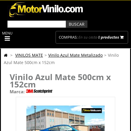
MENU
COMPRAS:
En su cesta
0
productos
>
VINILOS MATE
>
Vinilo Azul Mate Metalizado
>
Vinilo
Azul Mate 500cm x 152cm
Vinilo Azul Mate 500cm x
152cm
Marca: