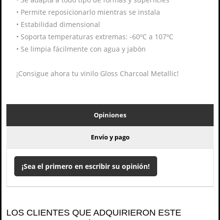
•
Permite reposicionarlo mientras se instala
•
Estabilidad dimensional
•
Soporta temperaturas extremas: -60ºC a 107ºC
•
Se limpia fácilmente con agua y jabón
¡Consigue ahora tu vinilo Gloss Charcoal Metallic!
Opiniones
Envío y pago
¡Sea el primero en escribir su opinión!
LOS CLIENTES QUE ADQUIRIERON ESTE