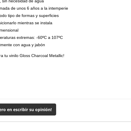
, sin necesidad de agua
imada de unos 6 años a la intemperie
odo tipo de formas y superficies
icionarlo mientras se instala
imensional
eraturas extremas: -60ºC a 107ºC
ilmente con agua y jabón
 tu vinilo Gloss Charcoal Metallic!
ero en escribir su opinión!