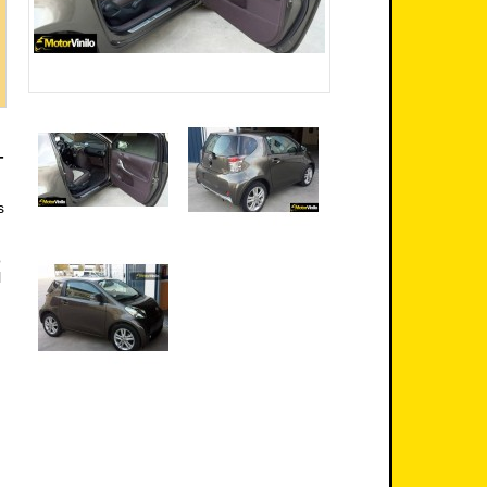
-
s
o
l