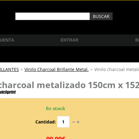
CUENTA
ENTRAR
B
ILLANTES
>
Vinilo Charcoal Brillante Metal.
>
Vinilo charcoal meta
 charcoal metalizado 150cm x 1
En stock
Cantidad:
90,99€