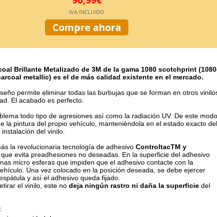
IVA INCLUIDO
Compre ahora
coal Brillante Metalizado de 3M de la gama 1080 scotchprint (
1080
arcoal metallic) es el de más calidad existente en el mercado.
iseño permite eliminar todas las burbujas que se forman en otros vinilo
ad. El acabado es perfecto.
oblema todo tipo de agresiones así como la radiación UV. De este mod
e la pintura del propio vehículo, manteniéndola en el estado exacto de
nstalación del vinilo.
s la revolucionaria tecnología de adhesivo
ControltacTM y
que evita preadhesiones no deseadas. En la superficie del adhesivo
as micro esferas que impiden que el adhesivo contacte con la
 vehículo. Una vez colocado en la posición deseada, se debe ejercer
espátula y así el adhesivo queda fijado.
etirar el vinilo, este no
deja ningún rastro ni daña la superficie
del
: