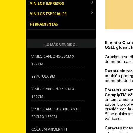
VINILOS IMPRESOS
VINILOS ESPECIALES
HERRAMIENTAS
El vinilo Char
¡LO MÁS VENDIDO!
G211 g
loss ch
VINILO CARBONO 30CM X
Gracias a su d
de menor calid
122CM
Resiste sin pr
también proteg
ESPÁTULA 3M
momento de la i
VINILO CARBONO 50CM X
Presenta ademá
ComplyTM v3
122CM
encontramos un
superficie del
VINILO CARBONO BRILLANTE
presión con la 
Si se quisiera r
30CM X 152CM
vehículo.
Características
COLA 3M PRIMER 111