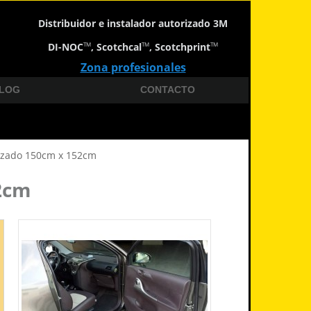
Distribuidor e instalador autorizado 3M
DI-NOC
, Scotchcal
, Scotchprint
TM
TM
TM
Zona profesionales
LOG
CONTACTO
lizado 150cm x 152cm
52cm