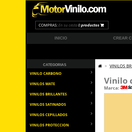
COMPRAS:
En su cesta
0
productos
INICIO
CREAR 
CATEGORIAS
>
VINILOS BR
VINILO CARBONO
Vinilo
VINILOS MATE
Marca:
VINILOS BRILLANTES
VINILOS SATINADOS
VINILOS CEPILLADOS
VINILOS PROTECCION