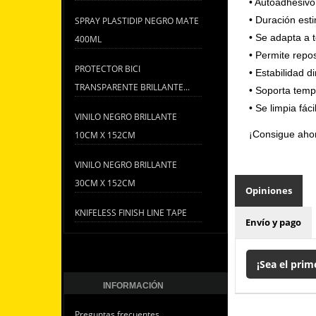
•
Autoadhesivo
•
Duración est
SPRAY PLASTIDIP NEGRO MATE
•
Se adapta a t
400ML
•
Permite repos
PROTECTOR BICI
•
Estabilidad d
TRANSPARENTE BRILLANTE...
•
Soporta temp
•
Se limpia fác
VINILO NEGRO BRILLANTE
¡Consigue ahora
10CM X 152CM
VINILO NEGRO BRILLANTE
30CM X 152CM
Opiniones
KNIFELESS FINISH LINE TAPE
Envío y pago
¡Sea el prim
INFORMACIÓN
Preguntas frecuentes