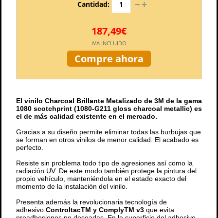
Cantidad:
187,49€
IVA INCLUIDO
Compre ahora
El vinilo Charcoal Brillante Metalizado de 3M de la gama
1080 scotchprint (
1080-G211 g
loss charcoal metallic) es
el de más calidad existente en el mercado.
Gracias a su diseño permite eliminar todas las burbujas que
se forman en otros vinilos de menor calidad. El acabado es
perfecto.
Resiste sin problema todo tipo de agresiones así como la
radiación UV. De este modo también protege la pintura del
propio vehículo, manteniéndola en el estado exacto del
momento de la instalación del vinilo.
Presenta además la revolucionaria tecnología de
adhesivo
ControltacTM y ComplyTM v3
que evita
preadhesiones no deseadas. En la superficie del adhesivo