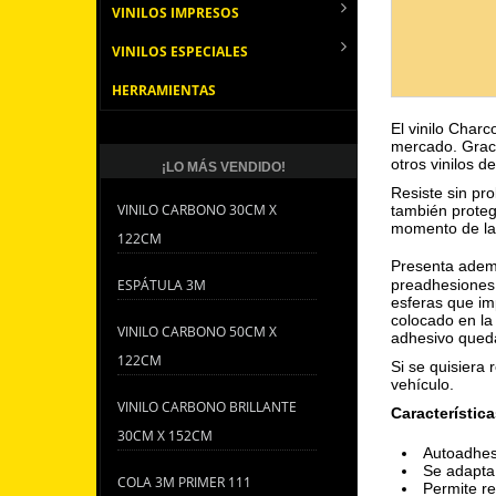
VINILOS IMPRESOS
VINILOS ESPECIALES
HERRAMIENTAS
El vinilo Char
mercado. Graci
otros vinilos d
¡LO MÁS VENDIDO!
Resiste sin pr
VINILO CARBONO 30CM X
también proteg
momento de la i
122CM
Presenta ademá
ESPÁTULA 3M
preadhesiones 
esferas que im
colocado en la
VINILO CARBONO 50CM X
adhesivo queda
122CM
Si se quisiera r
vehículo.
VINILO CARBONO BRILLANTE
Característica
30CM X 152CM
Autoadhes
Se adapta 
COLA 3M PRIMER 111
Permite re