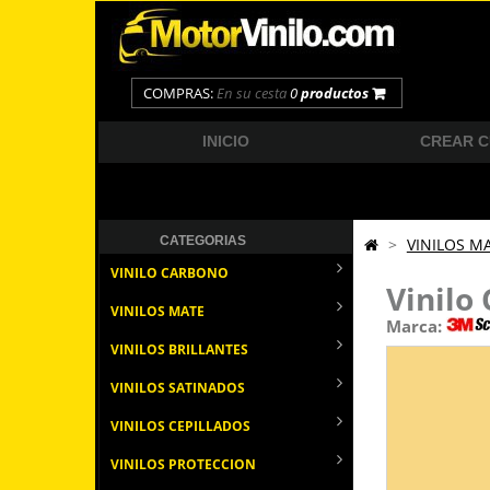
COMPRAS:
En su cesta
0
productos
INICIO
CREAR 
CATEGORIAS
>
VINILOS M
VINILO CARBONO
Vinilo
VINILOS MATE
Marca:
VINILOS BRILLANTES
VINILOS SATINADOS
VINILOS CEPILLADOS
VINILOS PROTECCION