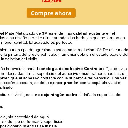
Compre ahora
coal Mate Metalizado de
3M
es el de más
calidad
existente en el
as a su diseño permite eliminar todas las burbujas que se forman en
e menor calidad. El acabado es perfecto.
oblema todo tipo de agresiones así como la radiación UV. De este mod
e la pintura del propio vehículo, manteniéndola en el estado exacto de
nstalación del vinilo.
s la revolucionaria
tecnología de adhesivo Controltac
, que evita
TM
no deseadas. En la superficie del adhesivo encontramos unas micro
piden que el adhesivo contacte con la superficie del vehículo. Una vez
 posición deseada, se debe ejercer
presión
con la espátula y así el
 fijado.
etirar el vinilo, este
no deja ningún rastro
ni daña la superficie del
s:
ivo, sin necesidad de agua
a todo tipo de formas y superficies
posicionarlo mientras se instala