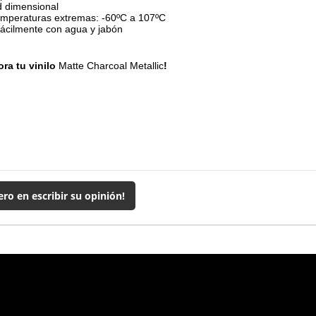
d dimensional
emperaturas extremas: -60ºC a 107ºC
fácilmente con agua y jabón
ra tu vinilo
Matte Charcoal Metallic
!
ero en escribir su opinión!