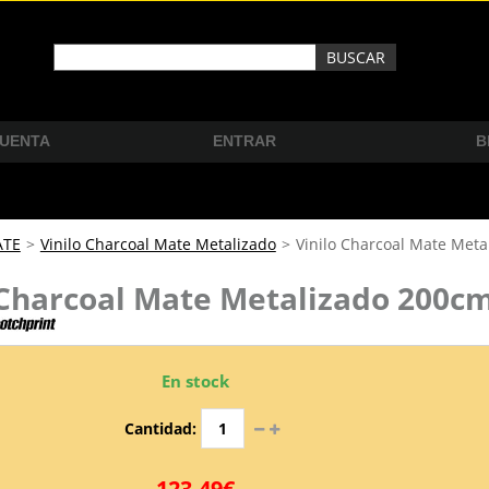
CUENTA
ENTRAR
B
ATE
>
Vinilo Charcoal Mate Metalizado
>
Vinilo Charcoal Mate Met
 Charcoal Mate Metalizado 200c
En stock
Cantidad:
123,49€