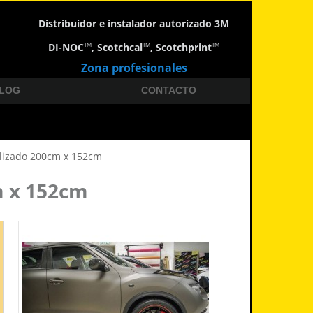
Distribuidor e instalador autorizado 3M
DI-NOC
, Scotchcal
, Scotchprint
TM
TM
TM
Zona profesionales
LOG
CONTACTO
alizado 200cm x 152cm
m x 152cm