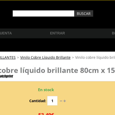
CUENTA
ENTRAR
B
ILLANTES
>
Vinilo Cobre Líquido Brillante
>
Vinilo cobre líquido br
 cobre líquido brillante 80cm x 
En stock
Cantidad:
53,49€