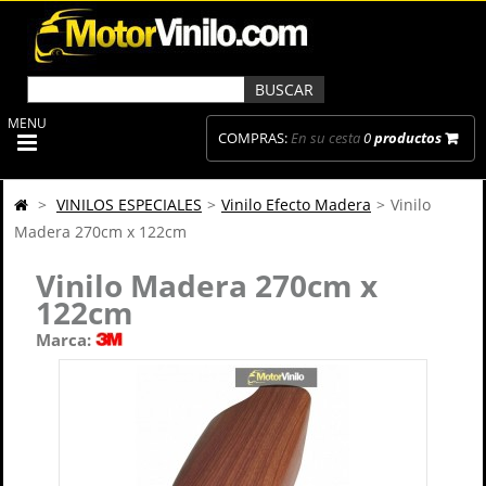
MENU
COMPRAS:
En su cesta
0
productos
>
VINILOS ESPECIALES
>
Vinilo Efecto Madera
>
Vinilo
Madera 270cm x 122cm
Vinilo Madera 270cm x
122cm
Marca: