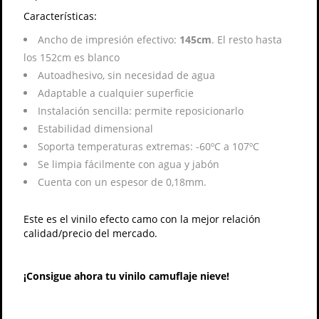
Características:
Ancho de impresión efectivo:
145cm
. El resto hasta
los 152cm es blanco
Autoadhesivo, sin necesidad de agua
Adaptable a cualquier superficie
Instalación sencilla: permite reposicionarlo
Estabilidad dimensional
Soporta temperaturas extremas: -60ºC a 107ºC
Se limpia fácilmente con agua y jabón
Cuenta con un espesor de 0,18mm.
Este es el vinilo efecto camo con la mejor relación
calidad/precio del mercado.
¡Consigue ahora tu vinilo camuflaje nieve!