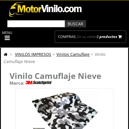
MENU
COMPRAS:
En su cesta
0
productos
>
VINILOS IMPRESOS
>
Vinilos Camuflaje
>
Vinilo
Camuflaje Nieve
Vinilo Camuflaje Nieve
Marca: