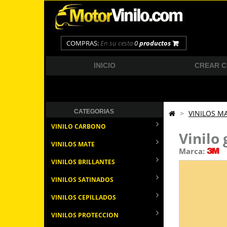
COMPRAS:
En su cesta
0
productos
INICIO
CREAR 
CATEGORIAS
>
VINILOS M
VINILO CARBONO
Vinilo
VINILOS MATE
Marca:
VINILOS BRILLANTES
VINILOS SATINADOS
VINILOS CEPILLADOS
VINILOS PROTECCION