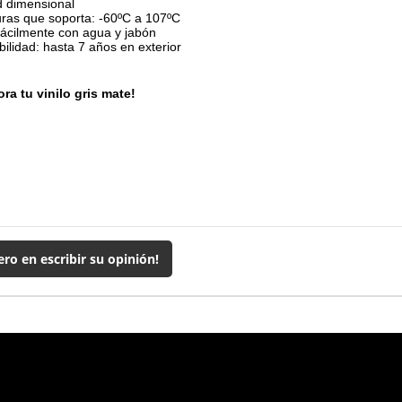
d dimensional
ras que soporta: -60ºC a 107ºC
fácilmente con agua y jabón
ilidad: hasta 7 años en exterior
ra tu vinilo gris mate!
ero en escribir su opinión!