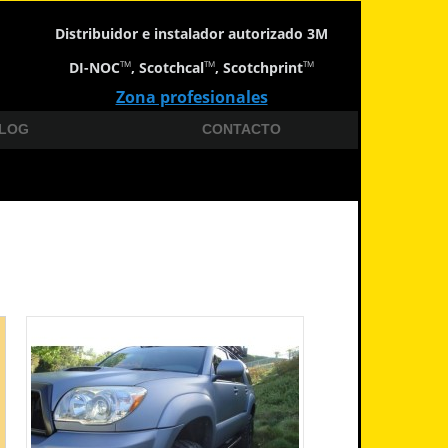
Distribuidor e instalador autorizado 3M
DI-NOC
, Scotchcal
, Scotchprint
TM
TM
TM
Zona profesionales
LOG
CONTACTO