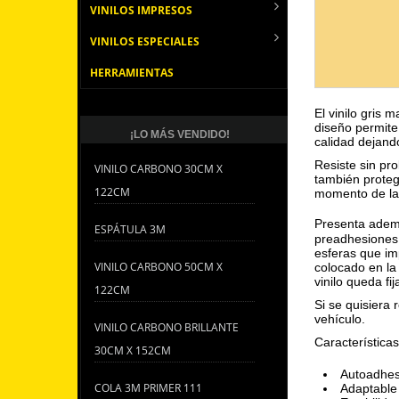
VINILOS IMPRESOS
VINILOS ESPECIALES
HERRAMIENTAS
El vinilo gris
diseño permite
¡LO MÁS VENDIDO!
calidad dejand
Resiste sin pr
VINILO CARBONO 30CM X
también proteg
122CM
momento de la i
Presenta ademá
ESPÁTULA 3M
preadhesiones 
esferas que im
VINILO CARBONO 50CM X
colocado en la
vinilo queda fij
122CM
Si se quisiera r
vehículo.
VINILO CARBONO BRILLANTE
Características
30CM X 152CM
Autoadhes
COLA 3M PRIMER 111
Adaptable 