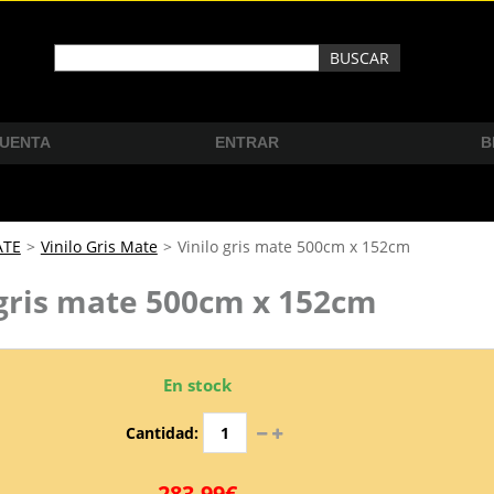
CUENTA
ENTRAR
B
ATE
>
Vinilo Gris Mate
>
Vinilo gris mate 500cm x 152cm
 gris mate 500cm x 152cm
En stock
Cantidad:
283,99€