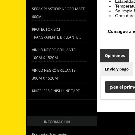
Estabilida
Temperatu
SPRAY PLASTIDIP NEGRO MATE
Se limpia 
Gran durab
400ML
PROTECTOR BICI
¡Consigue aho
TRANSPARENTE BRILLANTE...
VINILO NEGRO BRILLANTE
Opiniones
10CM X 152CM
Envío y pago
VINILO NEGRO BRILLANTE
30CM X 152CM
¡Sea el prim
KNIFELESS FINISH LINE TAPE
INFORMACIÓN
Preguntas frecuentes