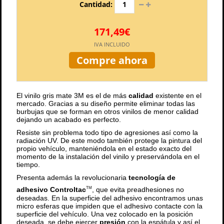
Cantidad:
171,49€
IVA INCLUIDO
Compre ahora
El vinilo gris mate 3M es el de más
calidad
existente en el
mercado. Gracias a su diseño permite eliminar todas las
burbujas que se forman en otros vinilos de menor calidad
dejando un acabado es perfecto.
Resiste sin problema todo tipo de agresiones así como la
radiación UV. De este modo también protege la pintura del
propio vehículo, manteniéndola en el estado exacto del
momento de la instalación del vinilo y preservándola en el
tiempo.
Presenta además la revolucionaria
tecnología de
adhesivo Controltac
, que evita preadhesiones no
TM
deseadas. En la superficie del adhesivo encontramos unas
micro esferas que impiden que el adhesivo contacte con la
superficie del vehículo. Una vez colocado en la posición
deseada, se debe ejercer
presión
con la espátula y así el