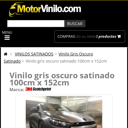
MENU
COMPRAS:
En su cesta
0
productos
>
VINILOS SATINADOS
>
Vinilo Gris Oscuro
Satinado
>
Vinilo gris oscuro satinado 100cm x 152cm
Vinilo gris oscuro satinado
100cm x 152cm
Marca: