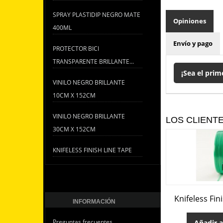
SPRAY PLASTIDIP NEGRO MATE
Opiniones
400ML
Envío y pago
PROTECTOR BICI
TRANSPARENTE BRILLANTE...
¡Sea el prim
VINILO NEGRO BRILLANTE
10CM X 152CM
VINILO NEGRO BRILLANTE
LOS CLIENT
30CM X 152CM
KNIFELESS FINISH LINE TAPE
Knifeless Fin
INFORMACIÓN
Preguntas frecuentes
Añadir a