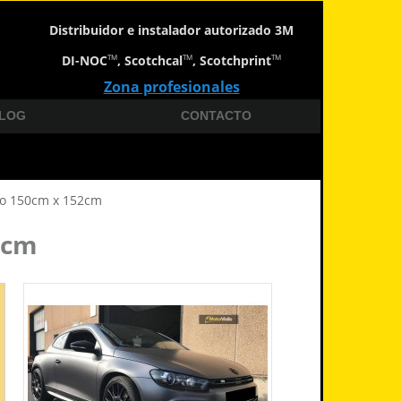
Distribuidor e instalador autorizado 3M
DI-NOC
, Scotchcal
, Scotchprint
TM
TM
TM
Zona profesionales
LOG
CONTACTO
ado 150cm x 152cm
2cm