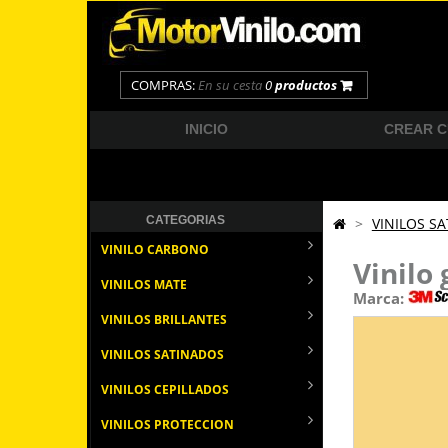
COMPRAS:
En su cesta
0
productos
INICIO
CREAR 
CATEGORIAS
>
VINILOS S
VINILO CARBONO
Vinilo
VINILOS MATE
Marca:
VINILOS BRILLANTES
VINILOS SATINADOS
VINILOS CEPILLADOS
VINILOS PROTECCION