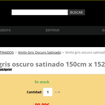
CUENTA
ENTRAR
B
ATINADOS
>
Vinilo Gris Oscuro Satinado
>
Vinilo gris oscuro satin
 gris oscuro satinado 150cm x 15
En stock
Cantidad:
90,99€