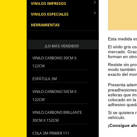
VINILOS IMPRESOS
VINILOS ESPECIALES
HERRAMIENTAS
Esta medida es
¡LO MÁS VENDIDO!
El vinilo gris
mercado. Graci
forman en otro
VINILO CARBONO 30CM X
Resiste sin pr
122CM
modo también
exacto del mome
ESPÁTULA 3M
Presenta ademá
preadhesiones 
VINILO CARBONO 50CM X
esferas que im
122CM
colocado en la 
adhesivo queda
VINILO CARBONO BRILLANTE
Si se quisiera r
vehículo.
30CM X 152CM
¡Consigue aho
COLA 3M PRIMER 111