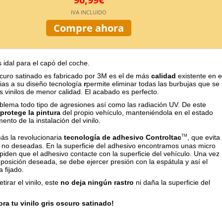
IVA INCLUIDO
Compre ahora
 idal para el capó del coche.
 oscuro satinado es fabricado por 3M es el de más
calidad
existente en e
as a su diseño tecnología
r
permite eliminar todas las burbujas que se
s vinilos de menor calidad. El acabado es perfecto.
oblema todo tipo de agresiones así como las radiación UV. De este
protege la pintura
del propio vehículo, manteniéndola en el estado
nto de la instalación del vinilo.
s la revolucionaria
tecnología de adhesivo Controltac
, que evita
TM
no deseadas. En la superficie del adhesivo encontramos unas micro
piden que el adhesivo contacte con la superficie del vehículo. Una vez
posición deseada, se debe ejercer presión con la espátula y así el
 fijado.
etirar el vinilo, este
no deja ningún rastro
ni daña la superficie del
ra tu vinilo gris oscuro satinado!