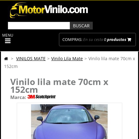
MENU
COMPRAS:
En su cesta
0
productos
>
VINILOS MATE
>
Vinilo Lila Mate
>
Vinilo lila mate 70cm x
152cm
Vinilo lila mate 70cm x
152cm
Marca: