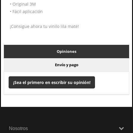
•
Original 3M
•
Fácil aplicación
¡Consigue ahora tu vinilo lila mate!
Opiniones
Envío y pago
¡Sea el primero en escribir su opinión!
Nosotros