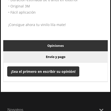
•
Original 3M
•
Fácil aplicación
¡Consigue ahora tu vinilo lila mate!
Opiniones
Envío y pago
¡Sea el primero en escribir su opinión!
Nosotros