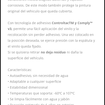
corrosivos. De este modo también protege la pintura
original del vehiculo que queda cubierta.
Con tecnología de adhesivo
ControltacTM y Comply™
v3,
permite una fácil aplicación del vinilo y la
recolocación sin perder adhesivo. Una vez colocado en
la posición deseada, se ejerce presión con la espátula y
el vinilo queda fijado.
Si se quisiera retirar
no deja residuo
ni daña la
superficie del vehículo.
Características:
•
Autoadhesivo, sin necesidad de agua
•
Adaptable a cualquier superficie
•
Estabilidad dimensional
•
Temperaturas que soporta: -60ºC a 107ºC
•
Se limpia fácilmente con agua y jabón
•
Duración estimada de 6 años en exterior