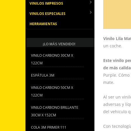
VINILOS IMPRESOS
VINILOS ESPECIALES
HERRAMIENTAS
Vinilo Lila M
¡LO MÁS VENDIDO!
un coche.
VINILO CARBONO 30CM X
Este vinilo p
122CM
de más calida
Purple. Cómo 
ESPÁTULA 3M
mate.
VINILO CARBONO 50CM X
122CM
Al ser un vini
adversas y líq
VINILO CARBONO BRILLANTE
del vehiculo 
30CM X 152CM
Con tecnologí
COLA 3M PRIMER 111