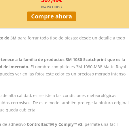
IVA INCLUIDO
Compre ahora
ate de 3M
para forrar todo tipo de piezas: desde un detalle a todo
ertenece a la familia de productos 3M 1080 Scotchprint que es la
d del mercado.
El nombre completo es 3M 1080-M38 Matte Royal
puedes ver en las fotos este color es un precioso morado intenso
lo de alta calidad, es resiste a las condiciones meteorológicas
uidos corrosivos. De este modo también protege la pintura original
que queda cubierta.
a de adhesivo
ControltacTM y Comply™ v3,
permite una fácil