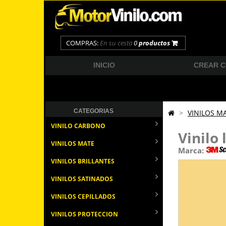
COMPRAS:
En su cesta
0
productos
INICIO
CREAR 
CATEGORIAS
>
VINILOS M
VINILO CARBONO
Vinilo
VINILOS MATE
Marca:
VINILOS BRILLANTES
VINILOS SATINADOS
VINILOS CEPILLADOS
VINILOS PROTECCION