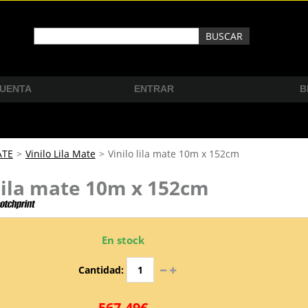
CUENTA
ENTRAR
B
ATE
>
Vinilo Lila Mate
>
Vinilo lila mate 10m x 152cm
 lila mate 10m x 152cm
En stock
Cantidad:
567,49€