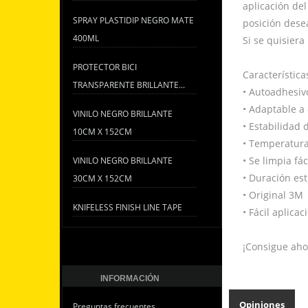
aplicación del
SPRAY PLASTIDIP NEGRO MATE
posición desea
400ML
Si se quisiera
PROTECTOR BICI
Característica
TRANSPARENTE BRILLANTE...
•
Autoadhesivo
•
Adaptable a 
VINILO NEGRO BRILLANTE
•
Estabilidad 
10CM X 152CM
•
Temperaturas
•
Se limpia fá
VINILO NEGRO BRILLANTE
•
Duración est
30CM X 152CM
•
Original 3M
KNIFELESS FINISH LINE TAPE
•
Fácil aplicac
¡Consigue ahor
INFORMACIÓN
Opiniones
Preguntas frecuentes