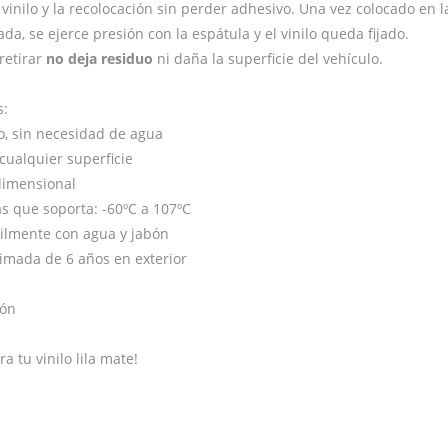
 vinilo y la recolocación sin perder adhesivo. Una vez colocado en l
da, se ejerce presión con la espátula y el vinilo queda fijado.
 retirar
no deja residuo
ni daña la superficie del vehículo.
s:
, sin necesidad de agua
cualquier superficie
dimensional
 que soporta: -60ºC a 107ºC
cilmente con agua y jabón
imada de 6 años en exterior
ión
a tu vinilo lila mate!