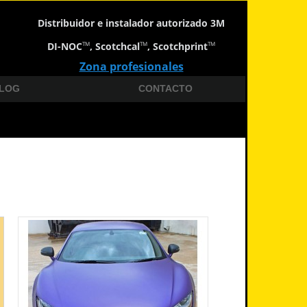
Distribuidor e instalador autorizado 3M
DI-NOC
, Scotchcal
, Scotchprint
TM
TM
TM
Zona profesionales
LOG
CONTACTO