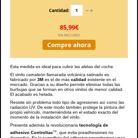
Cantidad:
85,99€
IVA INCLUIDO
Compre ahora
Esta medida es ideal para cubrir las aletas del coche.
El vinilo camaleón llamarada volcánica satinado es
fabricado por
3M
es el de más
calidad
existente en el
mercado. Gracias a su diseño permite eliminar todas las
burbujas que se forman en otros vinilos de menor calidad.
El acabado es helada.
Resiste sin problema todo tipo de agresiones así como las
radiación UV. De este modo también protege la pintura del
propio vehículo, manteniéndola en el estado exacto del
momento de la instalación del vinilo.
Presenta además la revolucionaria
tecnología de
adhesivo Controltac
, que evita preadhesiones no
TM
deseadas. En la superficie del adhesivo encontramos unas