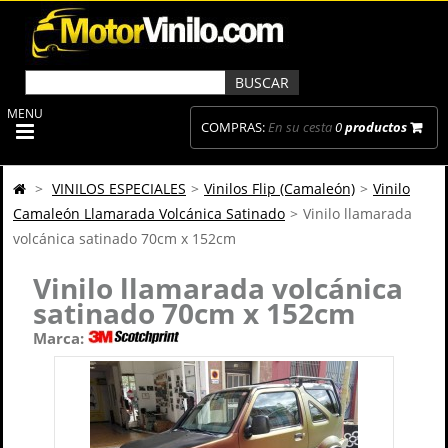
MENU
COMPRAS:
En su cesta
0
productos
>
VINILOS ESPECIALES
>
Vinilos Flip (Camaleón)
>
Vinilo
Camaleón Llamarada Volcánica Satinado
>
Vinilo llamarada
volcánica satinado 70cm x 152cm
Vinilo llamarada volcánica
satinado 70cm x 152cm
Marca: