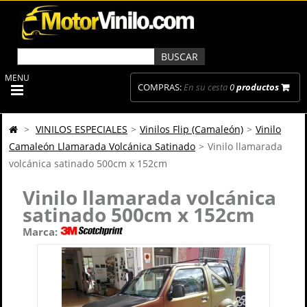
MENU
COMPRAS:
En su cesta
0
productos
>
VINILOS ESPECIALES
>
Vinilos Flip (Camaleón)
>
Vinilo
Camaleón Llamarada Volcánica Satinado
>
Vinilo llamarada
volcánica satinado 500cm x 152cm
Vinilo llamarada volcánica
satinado 500cm x 152cm
Marca: